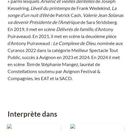
» parmi lesquels 
Arsenic et vieilles dentelles
 de Joseph 
Kesselring, 
L’éveil du printemps
 de Frank Wedekind, 
La 
songe d’un nuit d’été
 de Patrick Cash, 
Valerie Jean Solanas 
va devenir Présidente de l’Amérique
 de Sara Stridsberg. 
En 2019, il met en scène 
Délivrés de famille
, d’Antony 
Puiraveaud. En 2021, il met en scène la deuxième pièce 
d’Antony Puiraveaud : 
Le Complexe de Dieu
, nominée aux 
Cyranos 2022 dans la catégorie Meilleur Spectacle Tout 
Public, succès à Avignon en 2023 et 2024. En 2024 il met 
en scène 
Tom
 de Stéphanie Mangez, lauréat de 
Constellations soutenu par Avignon Festival & 
Interprète dans
Le Complexe de Dieu
Délivrés de famille