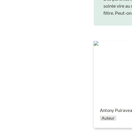
soirée vire au
filtre. Peut-o
Antony Puiraveau
Antony Puirave
Auteur