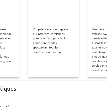
i n’en 
Coup de coeur pour la pièce 
Une pièce d
 le monde 
qui interroge les relations 
efficace. Av
ts et les 
parents-enfants pour le plus 
ciselés et d
e 
grand bonheur des 
fusent, la so
c se 
spectateurs. Tous les 
tournure d’
comédiens sont au top.
comptes où
le nous 
plus ou moin
range, on 
résulte une 
servie par l
comédiens i
itiques