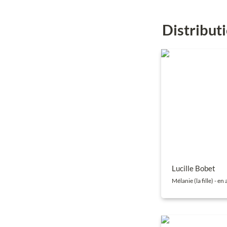
Distribut
Lucille Bobet
Lucille Bobet
Mélanie (la fille) - en
Gwenda Guthwass