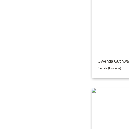
Gwenda Guthwa
Nicole (la mère)
Jean-Luc Voyeux