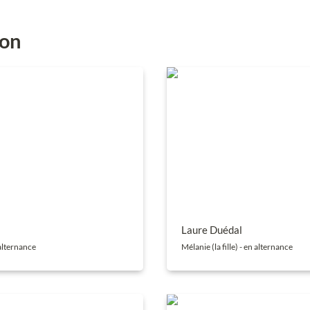
ion
Laure Duédal
Laure Duédal
 alternance
Mélanie (la fille) - en alternance
er
Olivier Troyon