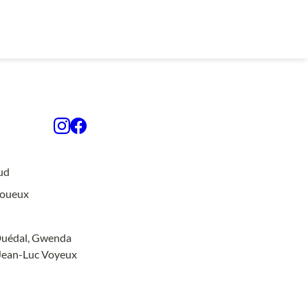
ud
Voueux
Duédal, Gwenda 
 Jean-Luc Voyeux