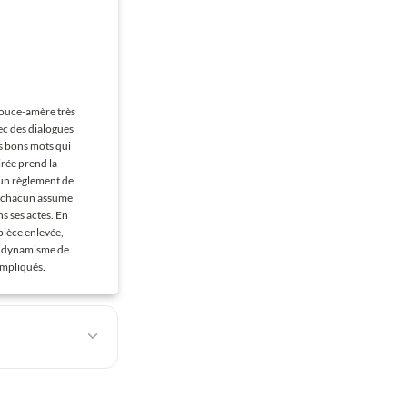
ouce-amère très 
ec des dialogues 
es bons mots qui 
irée prend la 
un règlement de 
 chacun assume 
s ses actes. En 
pièce enlevée, 
e dynamisme de 
mpliqués.