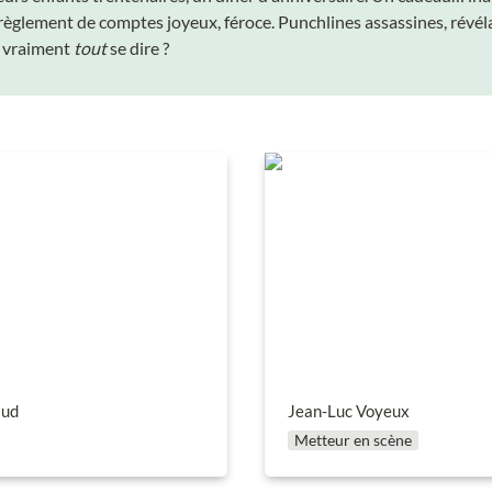
 règlement de comptes joyeux, féroce. Punchlines assassines, révéla
n vraiment 
tout
 se dire ?
d
Jean-Luc Voyeux
aud
Jean-Luc Voyeux
Metteur en scène