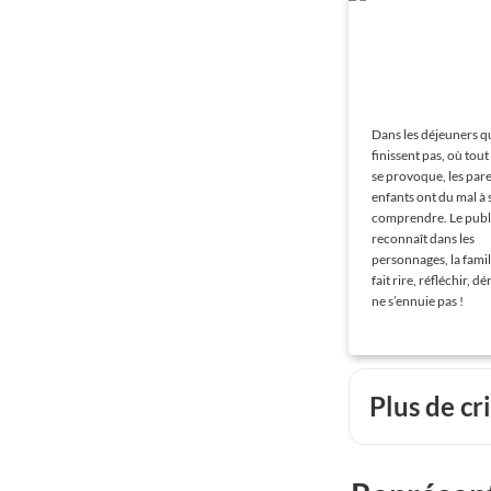
Dans les déjeuners qu
finissent pas, où tout
se provoque, les paren
enfants ont du mal à s
comprendre. Le publi
reconnaît dans les 
personnages, la famil
fait rire, réfléchir, dé
ne s’ennuie pas !
Plus de cr