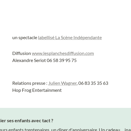
un spectacle 
labellisé La Scène Indépendante
Diffusion 
www.lesplanchesdiffusion.com
Alexandre Seriot 06 58 39 95 75
Relations presse : 
Julien Wagner
, 06 83 35 35 63

Hop Frog Entertainment
r ses enfants avec tact ?
eurs enfants trentenaires, un dîner d'anniversaire. Un cadeau… inat