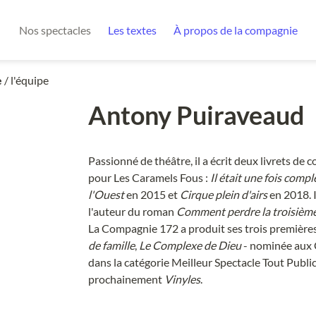
Nos spectacles
Les textes
À propos de la compagnie
e
/ l'équipe
Antony Puiraveaud
Passionné de théâtre, il a écrit deux livrets de 
pour Les Caramels Fous : 
Il était une fois compl
l'Ouest
 en 2015 et 
Cirque plein d'airs
 en 2018. 
l'auteur du roman 
Comment perdre la troisièm
La Compagnie 172 a produit ses trois premières 
de famille
, 
Le Complexe de Dieu
 - nominée aux
dans la catégorie Meilleur Spectacle Tout Public 
prochainement 
Vinyles