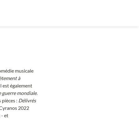
comédie musicale 
ètement à 
Il est également 
e guerre mondiale
. 
pièces : 
Délivrés 
 Cyranos 2022 
- et 